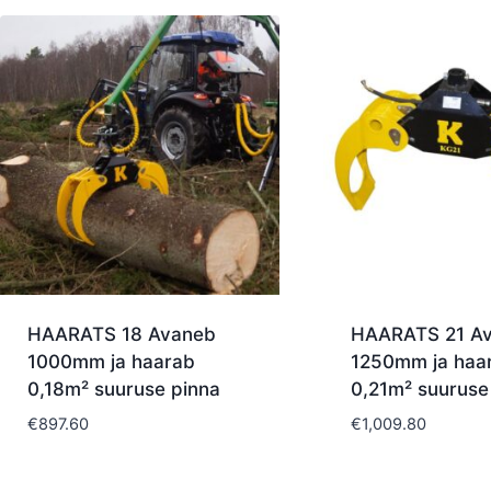
HAARATS 18 Avaneb
HAARATS 21 A
1000mm ja haarab
1250mm ja haa
0,18m² suuruse pinna
0,21m² suuruse
€
897.60
€
1,009.80