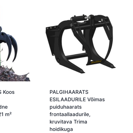
 Koos
PALGIHAARATS
ESILAADURILE Võimas
dne
puiduhaarats
21 m²
frontaallaadurile,
kruvitava Trima
hoidikuga