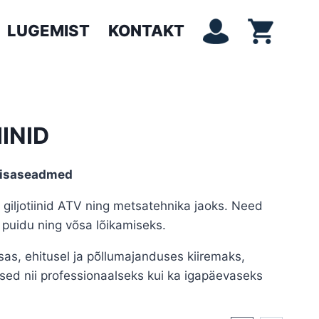
LUGEMIST
KONTAKT
INID
a lisaseadmed
a giljotiinid ATV ning metsatehnika jaoks. Need
 puidu ning võsa lõikamiseks.
, ehitusel ja põllumajanduses kiiremaks,
ed nii professionaalseks kui ka igapäevaseks