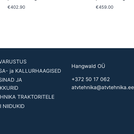
€
402.90
€
459.00
AVARUSTUS
Hangwald OÜ
SA- ja KALLURHAAGISED
+372 50 17 062
INAD JA
atvtehnika@atvtehnika.ee
KKURID
HNIKA TRAKTORITELE
 NIIDUKID