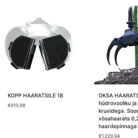
KOPP HAARATSILE 18
OKSA HAARATS
hüdrovooliku ja
€
610.98
kruvidega. Soo
võsahaarats 0,
haardepinnaga
€
1,220.94