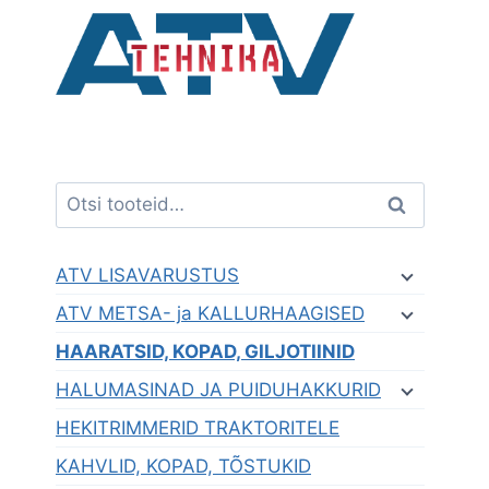
Skip
to
content
Otsi:
Otsi
ATV LISAVARUSTUS
ATV METSA- ja KALLURHAAGISED
HAARATSID, KOPAD, GILJOTIINID
HALUMASINAD JA PUIDUHAKKURID
HEKITRIMMERID TRAKTORITELE
KAHVLID, KOPAD, TÕSTUKID