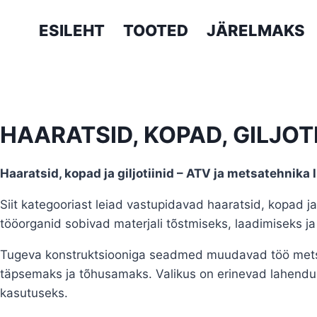
ESILEHT
TOOTED
JÄRELMAKS
HAARATSID, KOPAD, GILJOTI
Haaratsid, kopad ja giljotiinid – ATV ja metsatehnik
Siit kategooriast leiad vastupidavad haaratsid, kopad j
tööorganid sobivad materjali tõstmiseks, laadimiseks ja
Tugeva konstruktsiooniga seadmed muudavad töö metsas
täpsemaks ja tõhusamaks. Valikus on erinevad lahendus
kasutuseks.