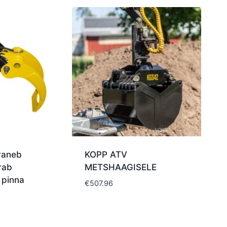
vaneb
KOPP ATV
rab
METSHAAGISELE
 pinna
€
507.96