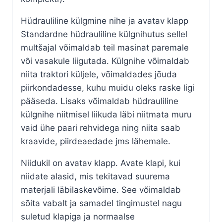
Hüdrauliline külgmine nihe ja avatav klapp
Standardne hüdrauliline külgnihutus sellel
multšajal võimaldab teil masinat paremale
või vasakule liigutada. Külgnihe võimaldab
niita traktori küljele, võimaldades jõuda
piirkondadesse, kuhu muidu oleks raske ligi
pääseda. Lisaks võimaldab hüdrauliline
külgnihe niitmisel liikuda läbi niitmata muru
vaid ühe paari rehvidega ning niita saab
kraavide, piirdeaedade jms lähemale.
Niidukil on avatav klapp. Avate klapi, kui
niidate alasid, mis tekitavad suurema
materjali läbilaskevõime. See võimaldab
sõita vabalt ja samadel tingimustel nagu
suletud klapiga ja normaalse