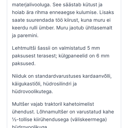
materjalivooluga. See säästab kütust ja
hoiab ära rihma enneaegse kulumise. Lisaks
saate suurendada töö kiirust, kuna muru ei
keerdu rulli ümber. Muru jaotub ühtlasemalt
ja paremini.
Lehtmultši šassii on valmistatud 5 mm
paksusest terasest; külgpaneelid on 6 mm
paksused.
Niiduk on standardvarustuses kardaanvõlli,
käigukastiõli, hüdrosilindri ja
hüdrovoolikutega.
Multšer vajab traktoril kahetoimelist
ühendust. Lõhnamultšer on varustatud kahe
½-tollise kiirühendusega (väliskeermega)
hüdrovoolikuga.