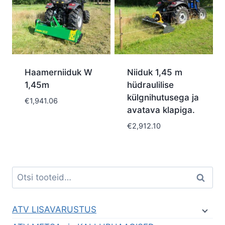
Haamerniiduk W
Niiduk 1,45 m
1,45m
hüdraulilise
külgnihutusega ja
€
1,941.06
avatava klapiga.
€
2,912.10
Otsi:
Otsi
ATV LISAVARUSTUS