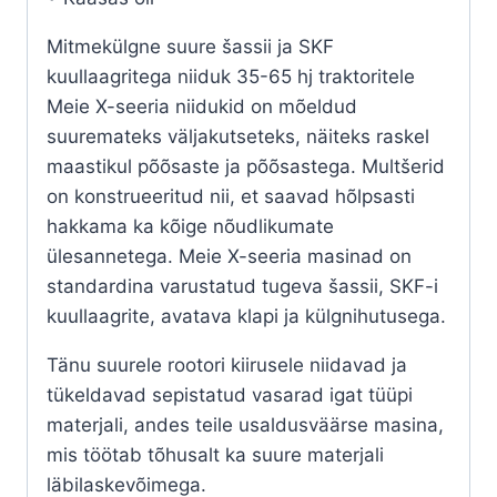
Mitmekülgne suure šassii ja SKF
kuullaagritega niiduk 35-65 hj traktoritele
Meie X-seeria niidukid on mõeldud
suuremateks väljakutseteks, näiteks raskel
maastikul põõsaste ja põõsastega. Multšerid
on konstrueeritud nii, et saavad hõlpsasti
hakkama ka kõige nõudlikumate
ülesannetega. Meie X-seeria masinad on
standardina varustatud tugeva šassii, SKF-i
kuullaagrite, avatava klapi ja külgnihutusega.
Tänu suurele rootori kiirusele niidavad ja
tükeldavad sepistatud vasarad igat tüüpi
materjali, andes teile usaldusväärse masina,
mis töötab tõhusalt ka suure materjali
läbilaskevõimega.