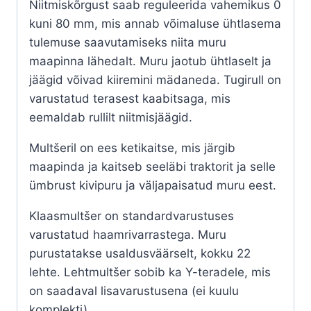
Niitmiskõrgust saab reguleerida vahemikus 0
kuni 80 mm, mis annab võimaluse ühtlasema
tulemuse saavutamiseks niita muru
maapinna lähedalt. Muru jaotub ühtlaselt ja
jäägid võivad kiiremini mädaneda. Tugirull on
varustatud terasest kaabitsaga, mis
eemaldab rullilt niitmisjäägid.
Multšeril on ees ketikaitse, mis järgib
maapinda ja kaitseb seeläbi traktorit ja selle
ümbrust kivipuru ja väljapaisatud muru eest.
Klaasmultšer on standardvarustuses
varustatud haamrivarrastega. Muru
purustatakse usaldusväärselt, kokku 22
lehte. Lehtmultšer sobib ka Y-teradele, mis
on saadaval lisavarustusena (ei kuulu
komplekti).