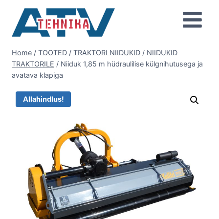
Skip
to
content
Home
/
TOOTED
/
TRAKTORI NIIDUKID
/
NIIDUKID
TRAKTORILE
/
Niiduk 1,85 m hüdraulilise külgnihutusega ja
avatava klapiga
Allahindlus!