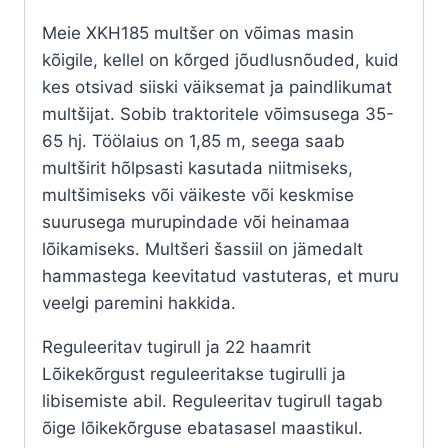
Meie XKH185 multšer on võimas masin
kõigile, kellel on kõrged jõudlusnõuded, kuid
kes otsivad siiski väiksemat ja paindlikumat
multšijat. Sobib traktoritele võimsusega 35-
65 hj. Töölaius on 1,85 m, seega saab
multširit hõlpsasti kasutada niitmiseks,
multšimiseks või väikeste või keskmise
suurusega murupindade või heinamaa
lõikamiseks. Multšeri šassiil on jämedalt
hammastega keevitatud vastuteras, et muru
veelgi paremini hakkida.
Reguleeritav tugirull ja 22 haamrit
Lõikekõrgust reguleeritakse tugirulli ja
libisemiste abil. Reguleeritav tugirull tagab
õige lõikekõrguse ebatasasel maastikul.