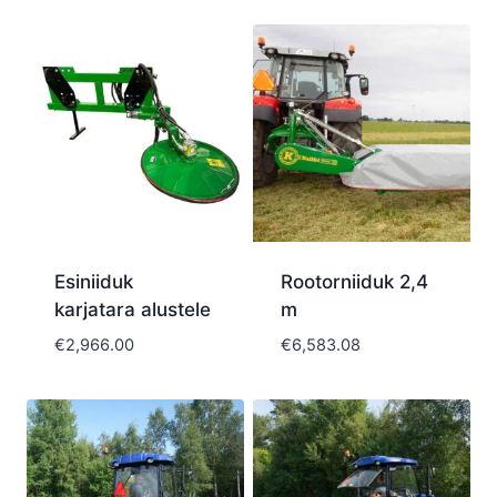
Esiniiduk
Rootorniiduk 2,4
karjatara alustele
m
€
2,966.00
€
6,583.08