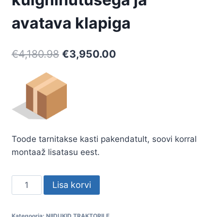
avatava klapiga
Algne
Praegune
€
4,180.98
€
3,950.00
hind
hind
oli:
on:
€4,180.98.
€3,950.00.
Toode tarnitakse kasti pakendatult, soovi korral
montaaž lisatasu eest.
Niiduk
Lisa korvi
1,85
m
Kategooria:
NIIDUKID TRAKTORILE