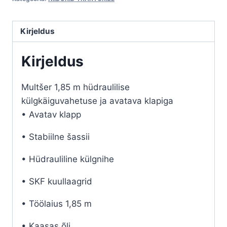
hüdraulilise
külgnihutusega
ja
Kirjeldus
avatava
Kirjeldus
klapiga
kogus
Multšer 1,85 m hüdraulilise
külgkäiguvahetuse ja avatava klapiga
• Avatav klapp
• Stabiilne šassii
• Hüdrauliline külgnihe
• SKF kuullaagrid
• Töölaius 1,85 m
• Kaasas õli