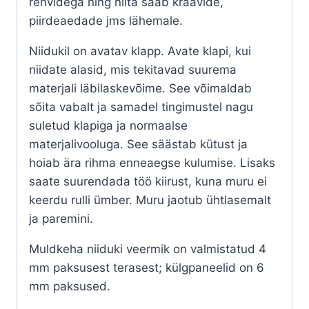
rehvidega ning niita saab kraavide,
piirdeaedade jms lähemale.
Niidukil on avatav klapp. Avate klapi, kui
niidate alasid, mis tekitavad suurema
materjali läbilaskevõime. See võimaldab
sõita vabalt ja samadel tingimustel nagu
suletud klapiga ja normaalse
materjalivooluga. See säästab kütust ja
hoiab ära rihma enneaegse kulumise. Lisaks
saate suurendada töö kiirust, kuna muru ei
keerdu rulli ümber. Muru jaotub ühtlasemalt
ja paremini.
Muldkeha niiduki veermik on valmistatud 4
mm paksusest terasest; külgpaneelid on 6
mm paksused.