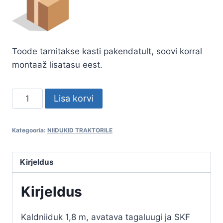
Toode tarnitakse kasti pakendatult, soovi korral
montaaž lisatasu eest.
Niiduk
Lisa korvi
l
1,8
Kategooria:
NIIDUKID TRAKTORILE
m
tagaluugi
ja
Kirjeldus
skf
Kirjeldus
kuullaagritega
kogus
Kaldniiduk 1,8 m, avatava tagaluugi ja SKF