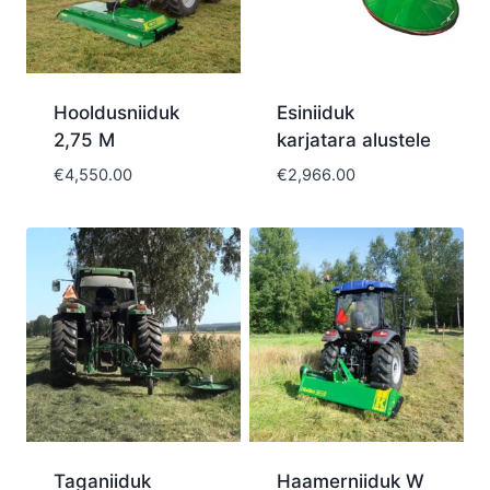
Hooldusniiduk
Esiniiduk
2,75 M
karjatara alustele
€
4,550.00
€
2,966.00
Taganiiduk
Haamerniiduk W