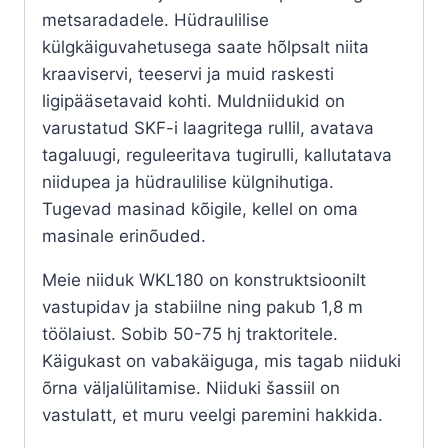
metsaradadele. Hüdraulilise
külgkäiguvahetusega saate hõlpsalt niita
kraaviservi, teeservi ja muid raskesti
ligipääsetavaid kohti. Muldniidukid on
varustatud SKF-i laagritega rullil, avatava
tagaluugi, reguleeritava tugirulli, kallutatava
niidupea ja hüdraulilise külgnihutiga.
Tugevad masinad kõigile, kellel on oma
masinale erinõuded.
Meie niiduk WKL180 on konstruktsioonilt
vastupidav ja stabiilne ning pakub 1,8 m
töölaiust. Sobib 50-75 hj traktoritele.
Käigukast on vabakäiguga, mis tagab niiduki
õrna väljalülitamise. Niiduki šassiil on
vastulatt, et muru veelgi paremini hakkida.