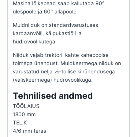
Masina lõikepead saab kallutada 90°
ülespoole ja 60° allapoole.
Muldniiduk on standardvarustuses
kardaanvõlli, käigukastiõli ja
hüdrovoolikutega.
Niiduk vajab traktoril kahte kahepoolse
toimega ühendust. Muldkeermega niiduk on
varustatud nelja ½-tollise kiirühendusega
(väliskeermega) hüdrovoolikuga.
Tehnilised andmed
TÖÖLAIUS
1800 mm
TELIK
4/6 mm teras