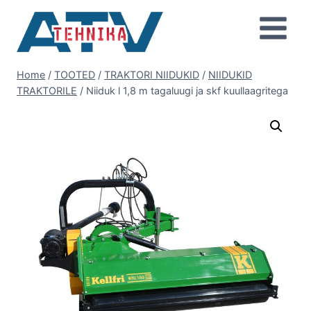
Skip
to
content
Home
/
TOOTED
/
TRAKTORI NIIDUKID
/
NIIDUKID
TRAKTORILE
/
Niiduk l 1,8 m tagaluugi ja skf kuullaagritega