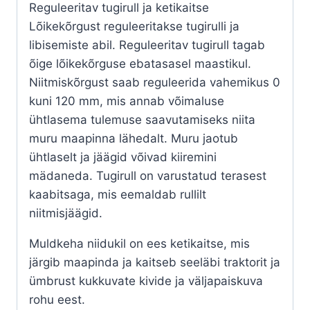
Reguleeritav tugirull ja ketikaitse
Lõikekõrgust reguleeritakse tugirulli ja
libisemiste abil. Reguleeritav tugirull tagab
õige lõikekõrguse ebatasasel maastikul.
Niitmiskõrgust saab reguleerida vahemikus 0
kuni 120 mm, mis annab võimaluse
ühtlasema tulemuse saavutamiseks niita
muru maapinna lähedalt. Muru jaotub
ühtlaselt ja jäägid võivad kiiremini
mädaneda. Tugirull on varustatud terasest
kaabitsaga, mis eemaldab rullilt
niitmisjäägid.
Muldkeha niidukil on ees ketikaitse, mis
järgib maapinda ja kaitseb seeläbi traktorit ja
ümbrust kukkuvate kivide ja väljapaiskuva
rohu eest.