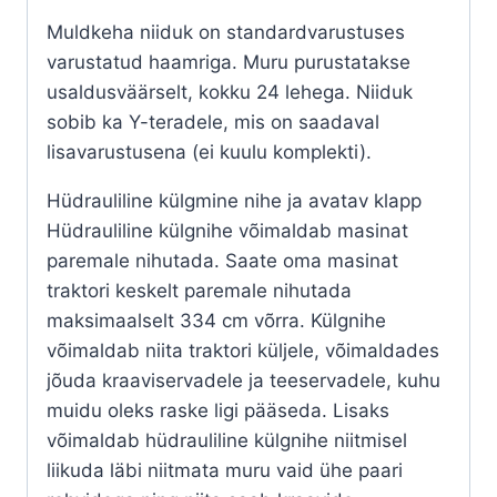
Muldkeha niiduk on standardvarustuses
varustatud haamriga. Muru purustatakse
usaldusväärselt, kokku 24 lehega. Niiduk
sobib ka Y-teradele, mis on saadaval
lisavarustusena (ei kuulu komplekti).
Hüdrauliline külgmine nihe ja avatav klapp
Hüdrauliline külgnihe võimaldab masinat
paremale nihutada. Saate oma masinat
traktori keskelt paremale nihutada
maksimaalselt 334 cm võrra. Külgnihe
võimaldab niita traktori küljele, võimaldades
jõuda kraaviservadele ja teeservadele, kuhu
muidu oleks raske ligi pääseda. Lisaks
võimaldab hüdrauliline külgnihe niitmisel
liikuda läbi niitmata muru vaid ühe paari