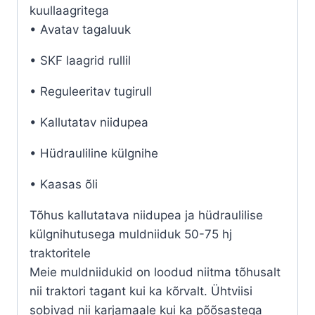
kuullaagritega
• Avatav tagaluuk
• SKF laagrid rullil
• Reguleeritav tugirull
• Kallutatav niidupea
• Hüdrauliline külgnihe
• Kaasas õli
Tõhus kallutatava niidupea ja hüdraulilise
külgnihutusega muldniiduk 50-75 hj
traktoritele
Meie muldniidukid on loodud niitma tõhusalt
nii traktori tagant kui ka kõrvalt. Ühtviisi
sobivad nii karjamaale kui ka põõsastega