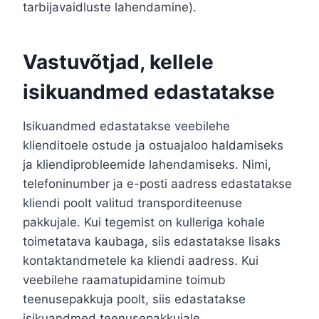
tarbijavaidluste lahendamine).
Vastuvõtjad, kellele
isikuandmed edastatakse
Isikuandmed edastatakse veebilehe
klienditoele ostude ja ostuajaloo haldamiseks
ja kliendiprobleemide lahendamiseks. Nimi,
telefoninumber ja e-posti aadress edastatakse
kliendi poolt valitud transporditeenuse
pakkujale. Kui tegemist on kulleriga kohale
toimetatava kaubaga, siis edastatakse lisaks
kontaktandmetele ka kliendi aadress. Kui
veebilehe raamatupidamine toimub
teenusepakkuja poolt, siis edastatakse
isikuandmed teenusepakkujale