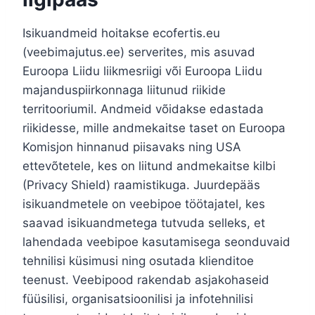
Isikuandmeid hoitakse ecofertis.eu
(veebimajutus.ee) serverites, mis asuvad
Euroopa Liidu liikmesriigi või Euroopa Liidu
majanduspiirkonnaga liitunud riikide
territooriumil. Andmeid võidakse edastada
riikidesse, mille andmekaitse taset on Euroopa
Komisjon hinnanud piisavaks ning USA
ettevõtetele, kes on liitund andmekaitse kilbi
(Privacy Shield) raamistikuga. Juurdepääs
isikuandmetele on veebipoe töötajatel, kes
saavad isikuandmetega tutvuda selleks, et
lahendada veebipoe kasutamisega seonduvaid
tehnilisi küsimusi ning osutada klienditoe
teenust. Veebipood rakendab asjakohaseid
füüsilisi, organisatsioonilisi ja infotehnilisi