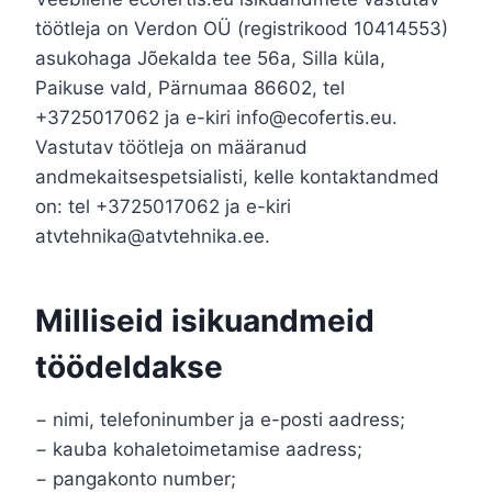
töötleja on Verdon OÜ (registrikood 10414553)
asukohaga Jõekalda tee 56a, Silla küla,
Paikuse vald, Pärnumaa 86602, tel
+3725017062 ja e-kiri info@ecofertis.eu.
Vastutav töötleja on määranud
andmekaitsespetsialisti, kelle kontaktandmed
on: tel +3725017062 ja e-kiri
atvtehnika@atvtehnika.ee.
Milliseid isikuandmeid
töödeldakse
− nimi, telefoninumber ja e-posti aadress;
− kauba kohaletoimetamise aadress;
− pangakonto number;