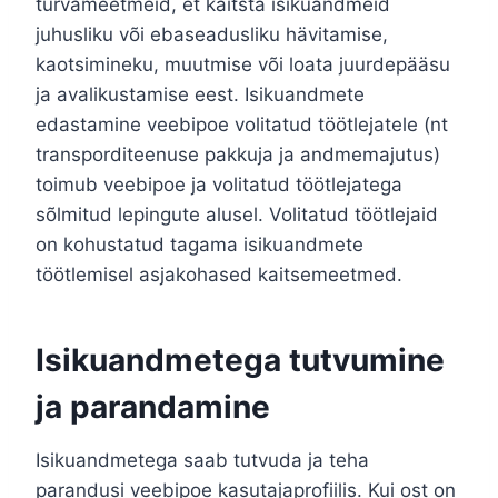
turvameetmeid, et kaitsta isikuandmeid
juhusliku või ebaseadusliku hävitamise,
kaotsimineku, muutmise või loata juurdepääsu
ja avalikustamise eest. Isikuandmete
edastamine veebipoe volitatud töötlejatele (nt
transporditeenuse pakkuja ja andmemajutus)
toimub veebipoe ja volitatud töötlejatega
sõlmitud lepingute alusel. Volitatud töötlejaid
on kohustatud tagama isikuandmete
töötlemisel asjakohased kaitsemeetmed.
Isikuandmetega tutvumine
ja parandamine
Isikuandmetega saab tutvuda ja teha
parandusi veebipoe kasutajaprofiilis. Kui ost on