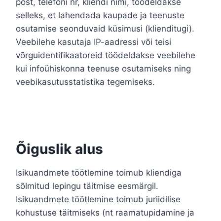
post, telefoni nr, kliendi nimi, töödeldakse
selleks, et lahendada kaupade ja teenuste
osutamise seonduvaid küsimusi (klienditugi).
Veebilehe kasutaja IP-aadressi või teisi
võrguidentifikaatoreid töödeldakse veebilehe
kui infoühiskonna teenuse osutamiseks ning
veebikasutusstatistika tegemiseks.
Õiguslik alus
Isikuandmete töötlemine toimub kliendiga
sõlmitud lepingu täitmise eesmärgil.
Isikuandmete töötlemine toimub juriidilise
kohustuse täitmiseks (nt raamatupidamine ja