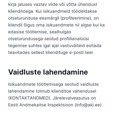
kirja jaluses vastav viide või võtta ühendust
klienditoega. Kui isikuandmeid töödeldakse
otseturunduse eesmärgil (profileerimine), on
kliendil õigus oma isikuandmete nii algse kui ka
edasise töötlemise, sealhulgas
otseturundusega seotud profiilianalüüsi
tegemise suhtes igal ajal vastuväiteid esitada
teavitades sellest kliendituge e-posti teel.
Vaidluste lahendamine
Isikuandmete töötlemisega seotud vaidluste
lahendamine toimub klienditoe vahendusel
(KONTAKTANDMED). Järelevalveasutus on
Eesti Andmekaitse Inspektsioon (info@aki.ee).