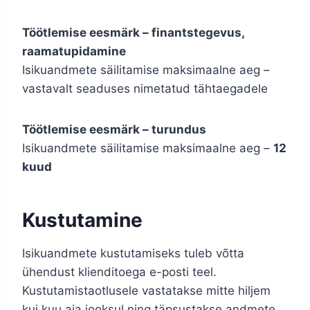
Töötlemise eesmärk – finantstegevus,
raamatupidamine
Isikuandmete säilitamise maksimaalne aeg –
vastavalt seaduses nimetatud tähtaegadele
Töötlemise eesmärk – turundus
Isikuandmete säilitamise maksimaalne aeg –
12
kuud
Kustutamine
Isikuandmete kustutamiseks tuleb võtta
ühendust klienditoega e-posti teel.
Kustutamistaotlusele vastatakse mitte hiljem
kui kuu aja jooksul ning täpsustakse andmete