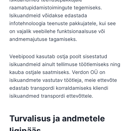
raamatupidamistoimingute tegemiseks.
Isikuandmeid võidakse edastada
infotehnoloogia teenuste pakkujatele, kui see
on vajalik veebilehe funktsionaalsuse või
andmemajutuse tagamiseks.
Veebipood kasutab ostja poolt sisestatud
isikuandmeid ainult tellimuse töötlemiseks ning
kauba ostjale saatmiseks. Verdon OÜ on
isikuandmete vastutav töötleja, meie ettevõte
edastab transpordi korraldamiseks kliendi
isikuandmed transpordi ettevõttele.
Turvalisus ja andmetele
ligipääs