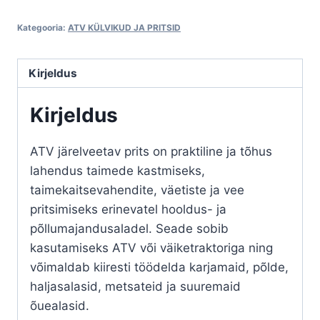
järelveetav
Kategooria:
ATV KÜLVIKUD JA PRITSID
120L
kogus
Kirjeldus
Kirjeldus
ATV järelveetav prits on praktiline ja tõhus
lahendus taimede kastmiseks,
taimekaitsevahendite, väetiste ja vee
pritsimiseks erinevatel hooldus- ja
põllumajandusaladel. Seade sobib
kasutamiseks ATV või väiketraktoriga ning
võimaldab kiiresti töödelda karjamaid, põlde,
haljasalasid, metsateid ja suuremaid
õuealasid.