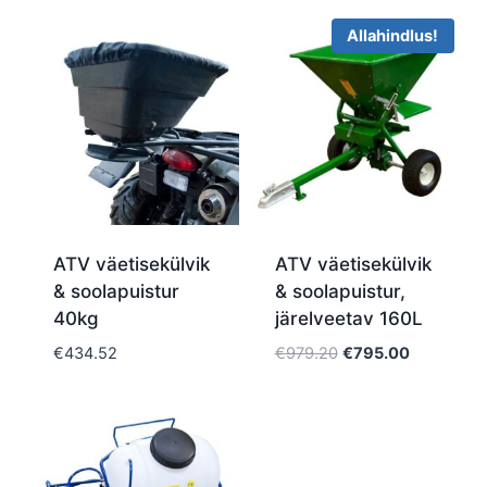
Allahindlus!
ATV väetisekülvik
ATV väetisekülvik
& soolapuistur
& soolapuistur,
40kg
järelveetav 160L
Algne
Praegune
€
434.52
€
979.20
€
795.00
hind
hind
oli:
on:
€979.20.
€795.00.