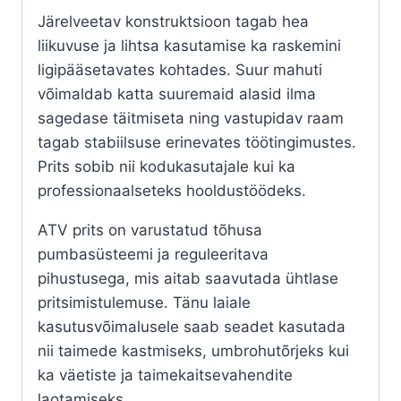
Järelveetav konstruktsioon tagab hea
liikuvuse ja lihtsa kasutamise ka raskemini
ligipääsetavates kohtades. Suur mahuti
võimaldab katta suuremaid alasid ilma
sagedase täitmiseta ning vastupidav raam
tagab stabiilsuse erinevates töötingimustes.
Prits sobib nii kodukasutajale kui ka
professionaalseteks hooldustöödeks.
ATV prits on varustatud tõhusa
pumbasüsteemi ja reguleeritava
pihustusega, mis aitab saavutada ühtlase
pritsimistulemuse. Tänu laiale
kasutusvõimalusele saab seadet kasutada
nii taimede kastmiseks, umbrohutõrjeks kui
ka väetiste ja taimekaitsevahendite
laotamiseks.