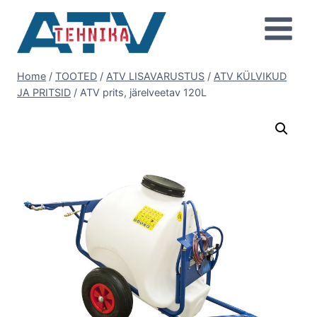
Skip
to
content
Home
/
TOOTED
/
ATV LISAVARUSTUS
/
ATV KÜLVIKUD
JA PRITSID
/
ATV prits, järelveetav 120L