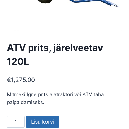
ATV prits, järelveetav
120L
€
1,275.00
Mitmekülgne prits aiatraktori või ATV taha
paigaldamiseks.
ATV
Lisa korvi
prits,