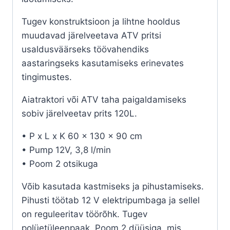
Tugev konstruktsioon ja lihtne hooldus
muudavad järelveetava ATV pritsi
usaldusväärseks töövahendiks
aastaringseks kasutamiseks erinevates
tingimustes.
Aiatraktori või ATV taha paigaldamiseks
sobiv järelveetav prits 120L.
• P x L x K 60 x 130 x 90 cm
• Pump 12V, 3,8 l/min
• Poom 2 otsikuga
Võib kasutada kastmiseks ja pihustamiseks.
Pihusti töötab 12 V elektripumbaga ja sellel
on reguleeritav töörõhk. Tugev
polüetüleenpaak. Poom 2 düüsiga, mis