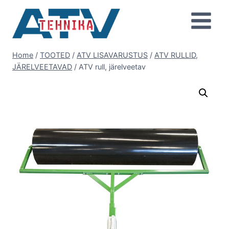
Skip
to
content
Home
/
TOOTED
/
ATV LISAVARUSTUS
/
ATV RULLID,
JÄRELVEETAVAD
/
ATV rull, järelveetav