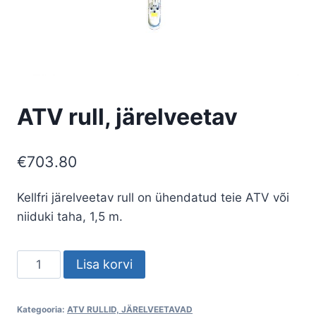
ATV rull, järelveetav
€
703.80
Kellfri järelveetav rull on ühendatud teie ATV või
niiduki taha, 1,5 m.
ATV
Lisa korvi
rull,
järelveetav
Kategooria:
ATV RULLID, JÄRELVEETAVAD
kogus