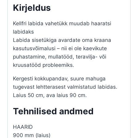
Kirjeldus
Kellfri labida vahetükk muudab haaratsi
labidaks
Labida sisetükiga avardate oma kraana
kasutusvõimalusi – nii ei ole kaevikute
puhastamine, mullatööd, teravilja- või
kruusatööd probleemiks.
Kergesti kokkupandav, suure mahuga
tugevast lehtterasest valmistatud labidas.
Laius 50 cm, ava laius 90 cm.
Tehnilised andmed
HAARID
900 mm (laius)