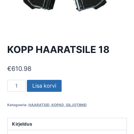
KOPP HAARATSILE 18
€
610.98
KOPP
Lisa korvi
HAARATSILE
18
Kategooria:
HAARATSID, KOPAD, GILJOTIINID
kogus
Kirjeldus