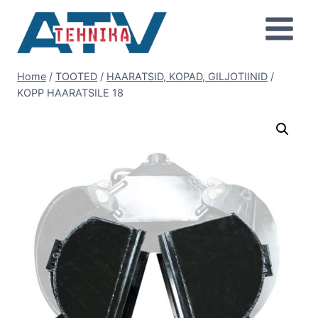
Skip
to
content
Home
/
TOOTED
/
HAARATSID, KOPAD, GILJOTIINID
/
KOPP HAARATSILE 18